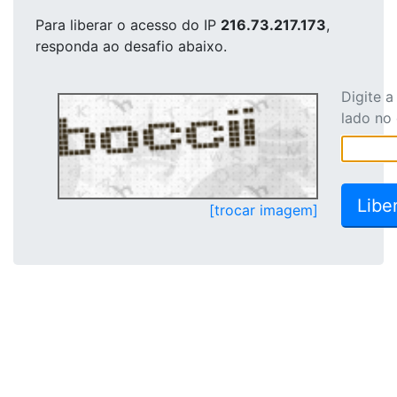
Para liberar o acesso
do IP
216.73.217.173
,
responda ao desafio abaixo.
Digite 
lado no
[trocar imagem]