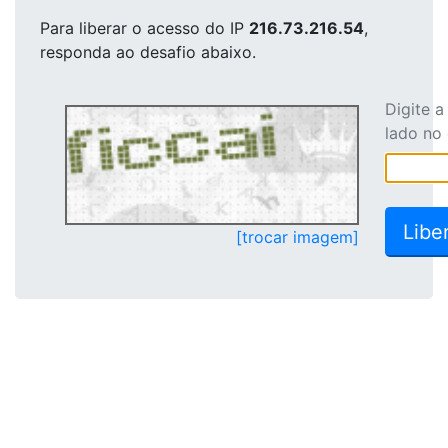
Para liberar o acesso
do IP
216.73.216.54
,
responda ao desafio abaixo.
Digite 
lado no
[trocar imagem]